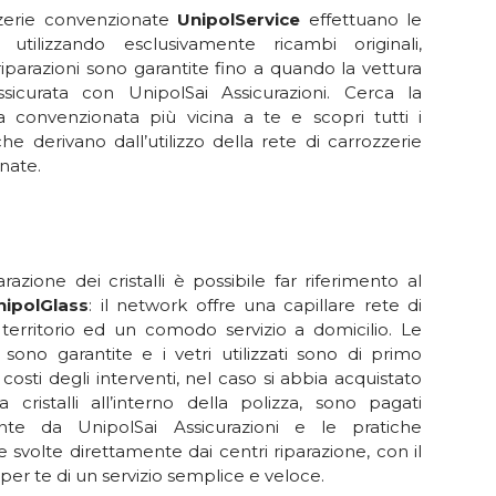
zerie convenzionate
UnipolService
effettuano le
ni utilizzando esclusivamente ricambi originali,
 riparazioni sono garantite fino a quando la vettura
ssicurata con UnipolSai Assicurazioni. Cerca la
ia convenzionata più vicina a te e scopri tutti i
he derivano dall’utilizzo della rete di carrozzerie
nate.
arazione dei cristalli è possibile far riferimento al
nipolGlass
: il network offre una capillare rete di
 territorio ed un comodo servizio a domicilio. Le
i sono garantite e i vetri utilizzati sono di primo
 costi degli interventi, nel caso si abbia acquistato
a cristalli all’interno della polizza, sono pagati
nte da UnipolSai Assicurazioni e le pratiche
ve svolte direttamente dai centri riparazione, con il
per te di un servizio semplice e veloce.