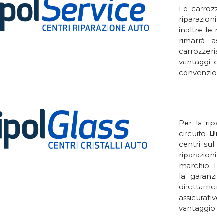
Le carroz
riparazio
inoltre le
rimarrà a
carrozzer
vantaggi c
convenzio
Per la rip
circuito
U
centri sul
riparazion
marchio. I
la garanzi
direttame
assicurati
vantaggio 