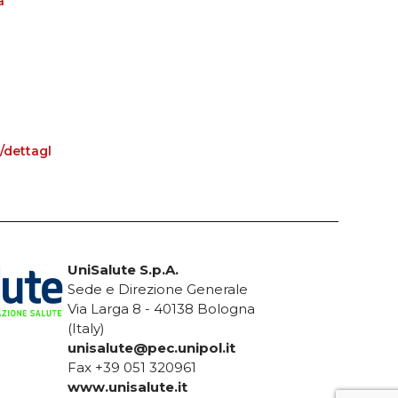
a
/dettagl
UniSalute S.p.A.
Sede e Direzione Generale
Via Larga 8 - 40138 Bologna
(Italy)
unisalute@pec.unipol.it
Fax +39 051 320961
www.unisalute.it