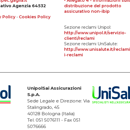
• Allegato 4 - Informazioni sull
ec.gaglia.it
distribuzione del prodotto
cativo Agenzia 64532
assicurativo non-ibip
y Policy
•
Cookies Policy
Sezione reclami Unipol:
http://www.unipol.it/servizio-
clienti/reclami
Sezione reclami UniSalute:
http://www.unisalute.it/reclami
i-reclami
UnipolSai Assicurazioni
S.p.A.
Sede Legale e Direzione: Via
Stalingrado, 45
40128 Bologna (Italia)
Tel. 051 5076111 - Fax 051
5076666