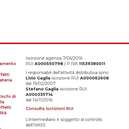
Iscrizione agenzia 7/06/2016
olamento
RUI
A000550798
| P.IVA
11539380011
I responsabili dell'attività distributiva sono:
fetti
Livio Gaglia
iscrizione RUI
A000062608
ateria
dal 19/02/2007
Stefano Gaglia
iscrizione RUI
A000335714
rischi di
dal 14/11/2016
lla
ffetti
Consulta iscrizioni RUI
lità
L’intermediario è soggetto al controllo
dell’IVASS